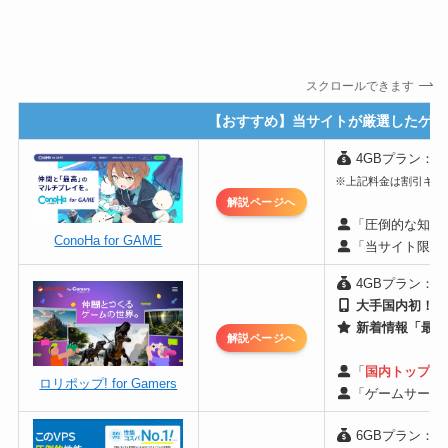
スクロールできます
【おすすめ】当サイトが厳選したゲー
4GBプラン：月額
※上記料金は割引キャン
解説ページへ
「圧倒的な知名
ConoHa for GAME
「当サイト限定
4GBプラン：月額
大手国内初！支
新着情報「最短
解説ページへ
「
国内トップ級
ロリポップ! for Gamers
「ゲームサーバ
6GBプラン：月額