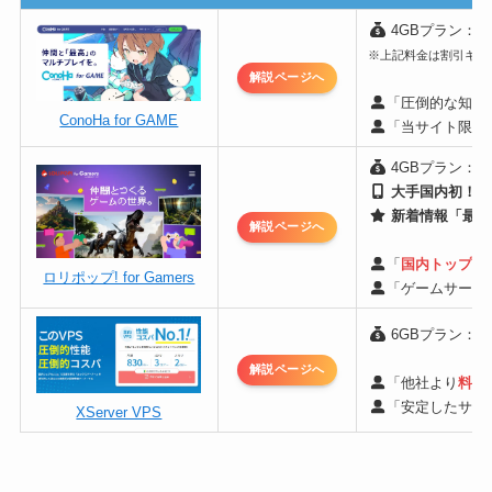
4GBプラン：月額
※上記料金は割引キャン
解説ページへ
「圧倒的な知名
ConoHa for GAME
「当サイト限定
4GBプラン：月額
大手国内初！支
新着情報「最短
解説ページへ
「
国内トップ級
ロリポップ! for Gamers
「ゲームサーバ
6GBプラン：月額
解説ページへ
「他社より
料金
「安定したサー
XServer VPS