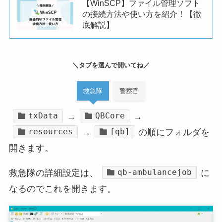
【WinSCP】ファイル管理ソフト
の接続方法や使い方を紹介！【徹
底解説】
＼タブを選んで開いてね／
救急隊
警察官
txData
QBCore
→
→
resources
[qb]
→
の順にフォルダを
開きます。
qb-ambulancejob
救急隊の詳細設定は、
に
なるのでこれを開きます。