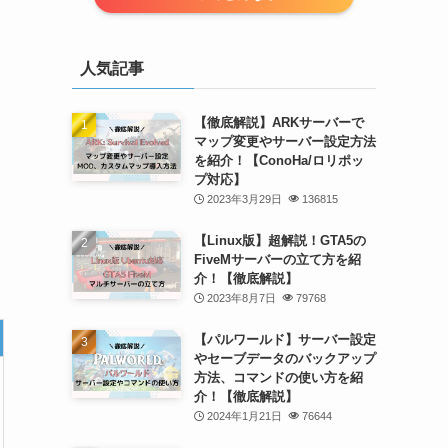
人気記事
【徹底解説】ARKサーバーで
マップ変更やサーバー設定方法
を紹介！【ConoHa/ロリポッ
プ対応】
2023年3月29日
136815
【Linux版】超解説！GTA5の
FiveMサーバーの立て方を紹
介！【徹底解説】
2023年8月7日
79768
【パルワールド】サーバー設定
やセーブデータのバックアップ
方法、コマンドの使い方を紹
介！【徹底解説】
2024年1月21日
76644