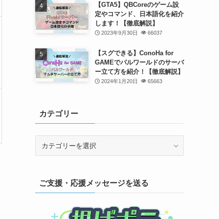
【GTA5】QBCoreのゲーム設
定やコマンド、日本語化を紹介
します！【徹底解説】
2023年9月30日
66037
【スグできる】ConoHa for
GAMEでパルワールドのサーバ
ー立て方を紹介！【徹底解説】
2024年1月20日
65663
カテゴリー
カ
テ
ゴ
リ
ご支援・応援メッセージを送る
ー