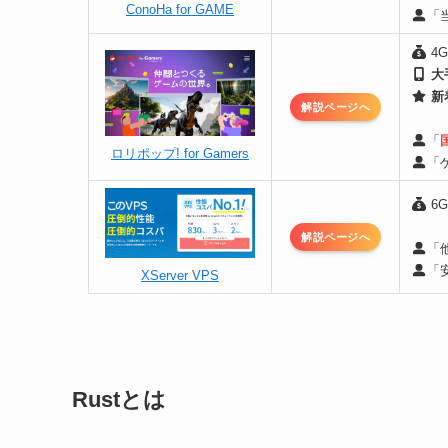
ConoHa for GAME
「
4
大
新
解説ページへ
「
ロリポップ! for Gamers
「
6
解説ページへ
「
「
XServer VPS
Rustとは