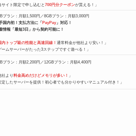
当サイト限定で申し込むと
700円分クーポン
が貰える！」
GBプラン：月額1,500円／8GBプラン：月額3,000円
手国内初！支払方法に「
PayPay
」対応！
着情報「最短3日」から契約可能に！
国内トップ級の性能と高速回線！
通常料金が他社より安い！」
ゲームサーバーがたった3ステップですぐ遊べる！」
GBプラン：月額2,200円／12GBプラン：月額4,400円
他社より
料金高めだけどメモリが多い！
」
安定したサーバーを提供！初心者でも分かりやすいマニュアル付き！」