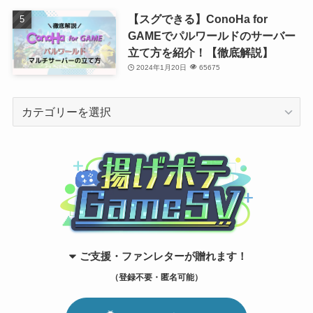
【スグできる】ConoHa for
GAMEでパルワールドのサーバー
立て方を紹介！【徹底解説】
2024年1月20日
65675
カ
テ
ゴ
リ
ー
ご支援・ファンレターが贈れます！
（登録不要・匿名可能）